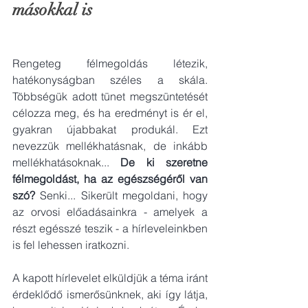
másokkal is 
Rengeteg félmegoldás létezik, 
hatékonyságban széles a skála. 
Többségük adott tünet megszüntetését 
célozza meg, és ha eredményt is ér el, 
gyakran újabbakat produkál. Ezt 
nevezzük mellékhatásnak, de inkább 
mellékhatásoknak... 
De ki szeretne 
félmegoldást, ha az egészségéről van 
szó? 
Senki... Sikerült megoldani, hogy 
az orvosi előadásainkra - amelyek a 
részt egésszé teszik - a hírleveleinkben 
is fel lehessen iratkozni. 
A kapott hírlevelet elküldjük a téma iránt 
érdeklődő ismerősünknek, aki így látja, 