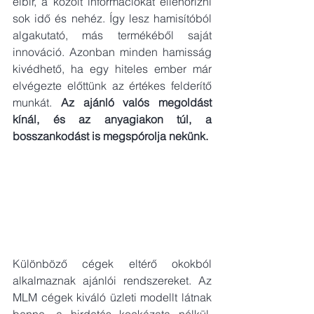
elbír, a közölt információkat ellenőrizni 
sok idő és nehéz. Így lesz hamisítóból 
algakutató, más termékéből saját 
innováció. Azonban minden hamisság 
kivédhető, ha egy hiteles ember már 
elvégezte előttünk az értékes felderítő 
munkát. 
Az ajánló valós megoldást 
kínál, és az anyagiakon túl, a 
bosszankodást is megspórolja nekünk.
Különböző cégek eltérő okokból 
alkalmaznak ajánlói rendszereket. Az 
MLM cégek kiváló üzleti modellt látnak 
benne, a hirdetés kockázata nélkül. 