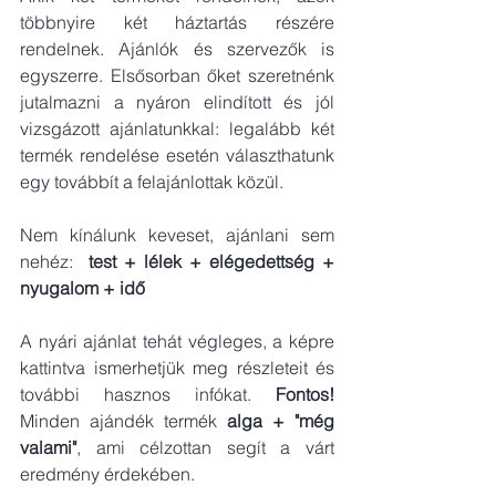
többnyire két háztartás részére 
rendelnek. Ajánlók és szervezők is 
egyszerre. Elsősorban őket szeretnénk 
jutalmazni a nyáron elindított és jól 
vizsgázott ajánlatunkkal: legalább két 
termék rendelése esetén választhatunk 
egy továbbít a felajánlottak közül. 
Nem kínálunk keveset, ajánlani sem 
nehéz:  
test + lélek + elégedettség + 
nyugalom + idő
A nyári ajánlat tehát végleges, a képre 
kattintva ismerhetjük meg részleteit és 
további hasznos infókat. 
Fontos! 
Minden ajándék termék 
alga + "még 
valami"
, ami célzottan segít a várt 
eredmény érdekében.