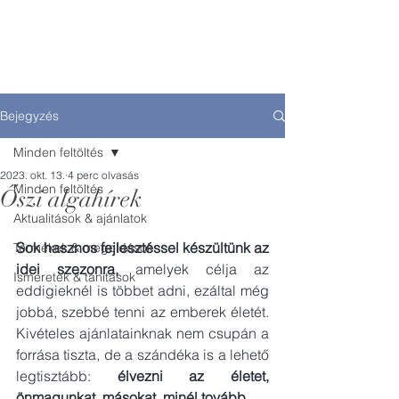
MY ALGAE
Bejegyzés
Minden feltöltés
2023. okt. 13.
4 perc olvasás
Minden feltöltés
Őszi algahírek
Aktualitások & ajánlatok
Sok hasznos fejlesztéssel készültünk az 
Termékek & megoldások
idei szezonra, 
amelyek célja az 
Ismeretek & tanítások
eddigieknél is többet adni, ezáltal még 
jobbá, szebbé tenni az emberek életét. 
Kivételes ajánlatainknak nem csupán a 
forrása tiszta, de a szándéka is a lehető 
legtisztább: 
élvezni az életet, 
önmagunkat, másokat, minél tovább.