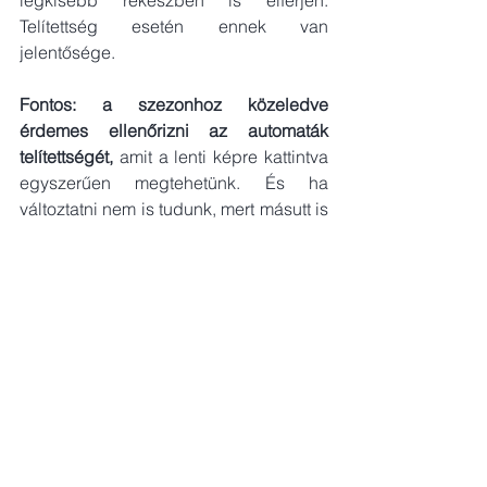
Telítettség esetén ennek van 
jelentősége.
Fontos: a szezonhoz közeledve 
érdemes ellenőrizni az automaták 
telítettségét,
 amit a lenti képre kattintva 
egyszerűen megtehetünk. És ha 
változtatni nem is tudunk, mert másutt is 
hasonló a helyzet, legalább  tudjuk, 
mire számíthatunk, esetleg sürgős 
esetben futárra (Posta) váltunk.
Zöld: 
van hely bőven | 
Narancssárga:
részben telített | 
Vörös:
 telített, könnyen 
lehet, hogy várni kell 