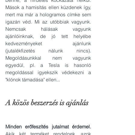
Mások a hamisítás ellen küzdenek így, 
mert ma már a hologramos címke sem 
igazán véd. Mi az utóbbiak vagyunk. 
Nemcsak hálásak vagyunk 
ajánlóinknak, de jó tett helyébe 
kedvezményeket ajánlunk 
(jutalékfizetés nálunk nincs). 
Megoldásunkkal nem vagyunk 
egyedül, pl. a Tesla is hasonló 
megoldással igyekszik védekezni a 
"klónok támadása" ellen...
A közös beszerzés is ajánlás 
Minden erőfeszítés jutalmat érdemel.
Akik két terméket rendelnek, azok 