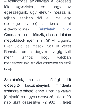
A testmozgás, az aktivitás, a közösség 
léte úgyszintén,
és ahogy az 
egészségünk, úgy életünk hossza is 
fejben, szívben dől el. Íme egy 
csemege (videó) a téma iránt 
érdeklődőknek: 
Részletek >>>
Csodaszer nem létezik, de csodálatos 
megoldások igen,
 mint GNM, algáink, 
Ever Gold és mások. Sok út vezet 
Rómába, és mindegyiken végig kell 
menni ahhoz, hogy valóban 
megérkezzünk. Az élet összetett és ettől 
szép.
Szeretnénk, ha a minőségi időt 
elősegítő készítményünk mindenki 
számára elérhető lenne.
 Ezért ha valaki 
jó ajánló és ügyes szervező, akkor 90 
nap alatt összesítve 72 900 Ft felett 