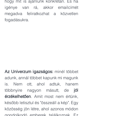
hogy mit is ajánlunk konkrétan. És ha 
igénye van rá, akkor emailcímét 
megadva feliratkozhat a közvetlen 
fogadásukra.
Az Univerzum igazságos:
 minél többet 
adunk, annál többet kapunk mi magunk 
is. Nem ott, ahol adtuk, hanem 
többnyire nagyon másutt, de 
jól 
érzékelhetően
. Amit most nem értünk, 
később letisztul és "összeáll a kép". Egy 
közösség jön létre, ahol azonos módon 
gondolkodó emberek találkoznak. Ez 