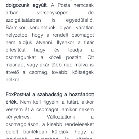
dolgozunk együtt.
 A Posta nemcsak 
árban versenyképes, de 
szolgáltatásban is egyedülálló. 
Bármikor kerülhetünk olyan váratlan 
helyzetbe, hogy a rendelt csomagot 
nem tudjuk átvenni. Ilyenkor a futár 
értesítést hagy és leadja a 
csomagunkat a közeli postán. Ott 
másnap, vagy akár több nap múlva is 
átvető a csomag, további költségek 
nélkül.
FoxPost-tal a szabadság a hozzáadott 
érték.
 Nem kell figyelni a futárt, akkor 
veszem át a csomagot, amikor nekem 
kényelmes. Változtattunk a 
csomagoláson, a kisebb rendeléseket 
bélelt borítékban küldjük, hogy a 
legkisebb rekeszben is elférjen. 