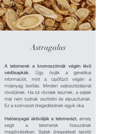
Astragalus
A telomerek a kromoszómák végén lévő
Úgy óvják a genetikai
védősapkák.
információt, mint a cipőfűző végén a
műanyag borítás. Minden sejtosztódásnál
rövidülnek. Ha túl rövidek lesznek, a sejtek
már nem tudnak osztódni és elpusztulnak.
Ez a szervezet öregedésének egyik oka.
amely
Hatóanyagai aktiválják a telomerázt,
segít a telomerek hosszának
megőrzésében. Sejtek öregedését lassító