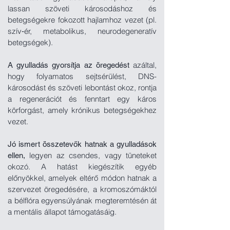
lassan szöveti károsodáshoz és
betegségekre fokozott hajlamhoz vezet (pl.
szív‑ér, metabolikus, neurodegeneratív
betegségek).
azáltal,
A gyulladás gyorsítja az öregedést
hogy folyamatos sejtsérülést, DNS-
károsodást és szöveti lebontást okoz, rontja
a regenerációt és fenntart egy káros
körforgást, amely krónikus betegségekhez
vezet.
Jó ismert összetevők hatnak a gyulladások
legyen az csendes, vagy tüneteket
ellen,
okozó. A hatást kiegészítik egyéb
előnyökkel, amelyek eltérő módon hatnak a
szervezet öregedésére, a kromoszómáktól
a bélflóra egyensúlyának megteremtésén át
a mentális állapot támogatásáig.