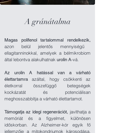
A gránátalma
Magas polifenol tartalommal rendelkezik,
azon belül jelentős mennyiségű
ellagitanninokkal, amelyek a bélmikrobiom
által lebontva alakulhatnak
-vá.
urolin A
Az urolin A hatással van a várható
azáltal, hogy csökkenti az
élettartamra
életkorral összefüggő betegségek
kockázatát és potenciálisan
meghosszabbítja a várható élettartamot.
javíthatja a
Támogatja az idegi regenerációt,
memóriát és a figyelmet, különösen
időskorban. Az Alzheimer-kór egyik fő
jellemzője a mitokondriumok károsodása.