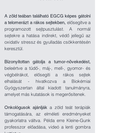
A zöld teában található EGCG képes gátolni
elősegítve a
a telomerázt a rákos sejtekben,
programozott sejtpusztulást. A normál
sejtekre a hatása indirekt, védő jellegű az
oxidatív stressz és gyulladás csökkentésén
keresztül.
Bizonyítottan gátolja a tumor-növekedést,
beleértve a tüdő-, máj-, mell-, gyomor- és
végbélrákot, elősegíti a rákos sejtek
elhalását - hivatkozva a Biokémiai
Gyógyszertan által kiadott tanulmányra,
amelyet más kutatások is megerősítenek.
a zöld teát terápiák
Onkológusok ajánlják
támogatására, az elméleti eredményeket
gyakorlatra váltva. Példa erre Kleine-Gunk
professzor előadása, videó a lenti gombra