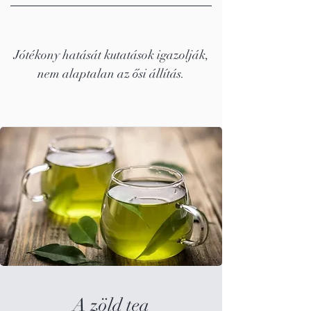
Jótékony hatását kutatások igazolják,
nem alaptalan az ősi állítás.
A zöld tea