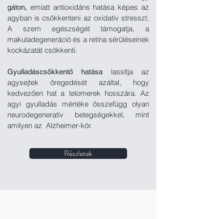
emiatt antioxidáns hatása képes az
gáton,
agyban is csökkenteni
az oxidatív stresszt.
A szem egészségét támogatja, a
makuladegeneráció és a retina sérüléseinek
kockázatát csökkenti.
lassítja az
Gyulladáscsökkentő hatása
agysejtek öregedését azáltal, hogy
kedvezően hat a telomerek hosszára. Az
agyi gyulladás mértéke összefügg olyan
neurodegeneratív betegségekkel, mint
amilyen az Alzheimer-kór.
Részletek