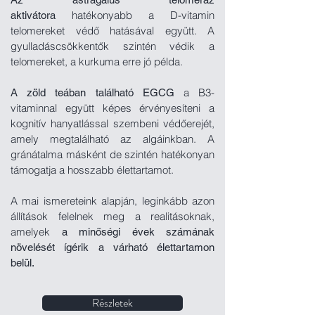
hatékonyabb a D-vitamin
aktivátora
telomereket védő hatásával együtt. A
gyulladáscsökkentők szintén védik a
telomereket, a kurkuma erre jó példa.
a B3-
A zöld teában található EGCG
vitaminnal együtt képes érvényesíteni a
kognitív hanyatlással szembeni védőerejét,
amely megtalálható az algáinkban. A
gránátalma másként de szintén hatékonyan
támogatja a hosszabb élettartamot.
A mai ismere
teink alapján,
leginkább azon
állítások felel
nek
meg a realitásoknak,
amely
ek
a minőségi évek számának
növelését ígérik a várható élettartamon
belül.
Részletek