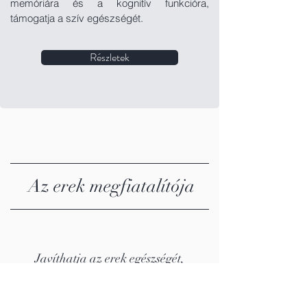
memóriára és a kognitív funkcióra,
támogatja a szív egészségét.
Részletek
Az erek megfiatalítója
Javíthatja az erek egészségét,
megelőzheti az érszűkületet.