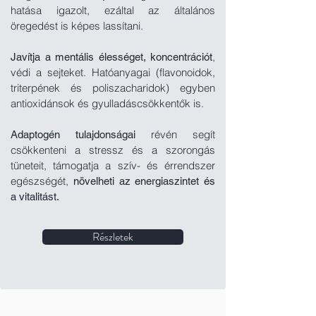
hatása igazolt,
ezáltal az általános
öregedést is képes lassítani.
,
Javítja a mentális élességet, koncentrációt
védi a sejteket. Hatóanyagai (flavonoidok,
triterpének és poliszacharidok) egyben
antioxidánsok és gyulladáscsökkentők is.
révén segít
Adaptogén tulajdonságai
csökkenteni a stressz és a szorongás
tüneteit, t
ámogatja a szív- és érrendszer
egészségét,
növelheti az energiaszintet és
a vitalitást.
Részletek