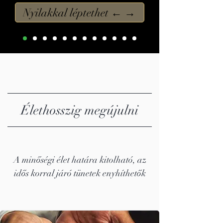
Nyilakkal léptethet ← →
Élethosszig megújulni
A minőségi élet határa kitolható, az
idős korral járó tünetek enyhíthetők