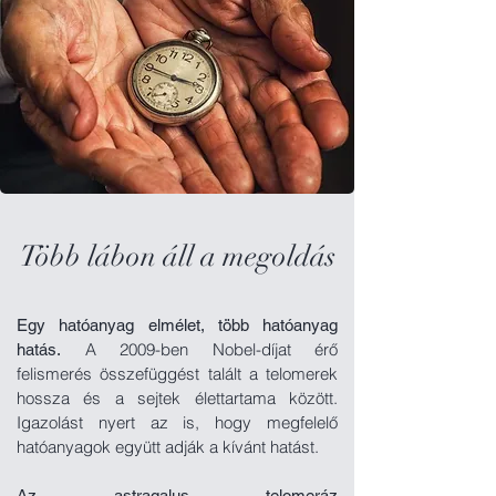
Több lábon áll a megoldás
Egy hatóanyag elmélet, több hatóanyag
A 2009-ben Nobel-díjat érő
hatás.
felismerés összefüggést talált a telomerek
hossza és a sejtek élettartama között.
Igazolást nyert az is, hogy megfelelő
hatóanyagok együtt adják a kívánt hatást.
Az astragalus telomeráz