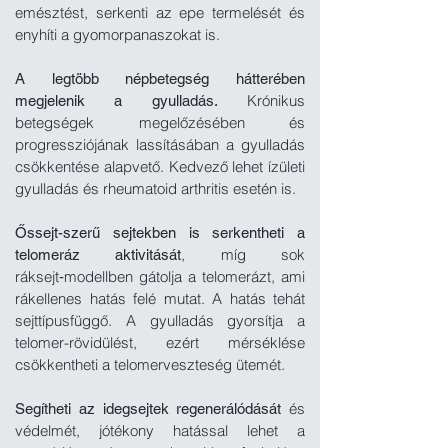
emésztést, serkenti az epe termelését
és
enyhíti a gyomorpanaszokat is.
A legtöbb népbetegség hátterében
Krónikus
megjelenik a gyulladás.
betegségek megelőzésében és
progressziójának lassításában a gyulladás
csökkentése alapvető. Kedvező lehet ízületi
gyulladás és rheumatoid arthritis esetén is.
Őssejt-szerű sejtekben is serkentheti a
, míg sok
telomeráz aktivitását
ráksejt‑modellben gátolja a telomerázt, ami
rákellenes hatás felé mutat. A hatás tehát
sejttípusfüggő. A gyulladás gyorsítja a
telomer-rövidülést, ezért mérséklése
csökkentheti a telomerveszteség ütemét.
és
Segítheti az idegsejtek regenerálódását
védelmét, jótékony hatással lehet a