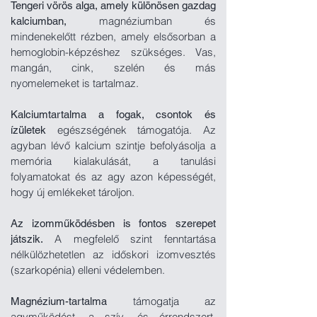
Tengeri vörös alga, amely különösen gazdag
magnéziumban
és
kalciumban,
mindenekelőtt rézben, amely elsősorban a
hemoglobin-képzéshez szükséges. Vas,
mangán, cink, szelén és más
nyomelemeket is tartalmaz.
Kalciumtartalma a fogak, csontok és
egészségének támogatója. Az
ízületek
agyban lévő kalcium szintje
befolyásolja a
memória kialakulását, a tanulási
folyamatokat és az agy azon képességét,
hogy új emlékeket tároljon.
Az izomműködésben is fontos szerepet
A megfelelő szint fenntartása
játszik.
nélkülözhetetlen az időskori izomvesztés
(szarkopénia) elleni védelemben.
támogatja az
Magnézium-tartalma
agyműködést, a szív- és érrendszert.