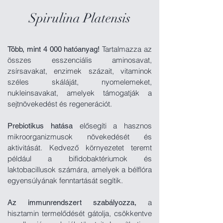
Spirulina Platensis
Tartalmazza az
Több, mint 4 000 hatóanyag!
összes esszenciális aminosavat,
zsírsavakat,
enzimek százait, vitaminok
széles
skáláját,
nyomelemeket,
nukleinsavakat, amelyek támogatják a
sejtnövekedést és regenerációt.
elősegíti a hasznos
Prebiotikus hatása
mikroorganizmusok növekedését és
aktivitását. Kedvező környezetet teremt
például a
bifidobaktériumok és
laktobacillusok számára, amelyek a bélflóra
egyensúlyának fenntartását segítik.
a
Az immunrendszert szabályozza,
hisztamin termelődését gátolja,
csökkentve