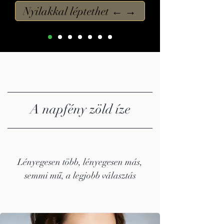
Nyilakkal léptethet ← →
A napfény zöld íze
Lényegesen több, lényegesen más,
semmi mű, a legjobb választás