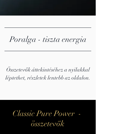
Poralga - tiszta energia
Összetevők áttekintéséhez a nyilakkal
léptethet, részletek lentebb az oldalon.
Classic Pure Power -
összetevők