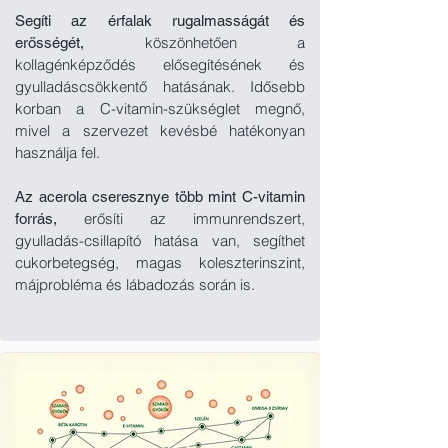
Segíti az érfalak rugalmasságát és
köszönhetően a
erősségét,
kollagénképződés elősegítésének és
gyulladáscsökkentő hatásának. Idősebb
korban a C-vitamin-szükséglet megnő,
mivel a szervezet
kevésbé hatékonyan
használja fel.
Az acerola cseresznye több mint C-vitamin
erősíti az immunrendszert,
forrás,
gyulladás-csillapító hatása van, segíthet
cukorbetegség, magas kol
eszterinszint,
májprobléma és lábadozás során is.