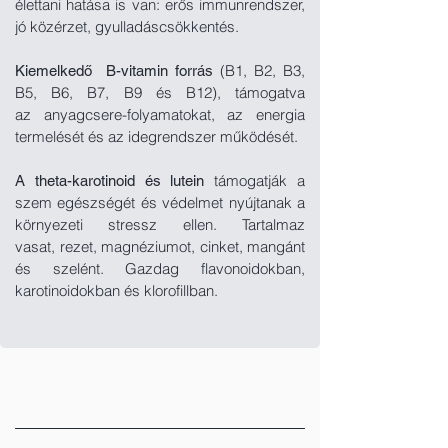
élettani hatása is van: erős immunrendszer,
jó közérzet, gyulladáscsökkentés.
(B1, B2, B3,
Kiemelkedő B-vitamin forrás
B5, B6, B7, B9 és B12), támogatva
az
anyagcsere-folyamatokat, az energia
termelését és az idegrendszer működését.
támogatják a
A theta-karotinoid és lutein
szem egészségét és védelmet nyújtanak a
környezeti stressz ellen. Tartalmaz
vasat,
rezet, magnéziumot, cinket, mangánt
és szelént. Gazdag flavonoidokban,
karotinoidokban és klorofillban.