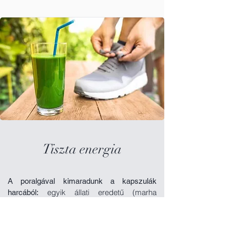
Tiszta energia
A poralgával kimaradunk a kapszulák
egyik állati eredetű (marha
harcából:
zselatin), a másik növényi, vegyi eljárással
alőállítva. Allergiás reakciókra sem kell
számítani (pl. a kapszula lehetséges szója-