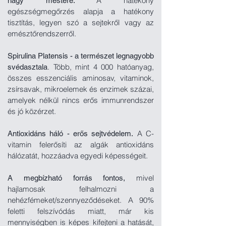
A hatékony
nagy mestere.
egészségmegőrzés alapja
a hatékony
tisztítás, legyen szó a sejtekről vagy az
emésztőrendszerről.
Spirulina Platensis - a természet legnagyobb
. Több, mint 4 000 hatóanyag,
svédasztala
összes esszenciális aminosav, vitaminok,
zsírsavak, mikroelemek és enzimek százai,
amelyek nélkül nincs erős immunrendszer
és jó közérzet.
A C-
Antioxidáns háló - erős sejtvédelem.
vitamin f
elerősíti az algák antioxidáns
hálózatát, hozzáadva egyedi képességeit.
mivel
A megbízható forrás fontos,
hajlamosak felhalmozni a
nehézfémeket/szennyeződéseket. A
90%
feletti felszívódás miatt, már kis
mennyiségben is képes kifejteni a hatását,