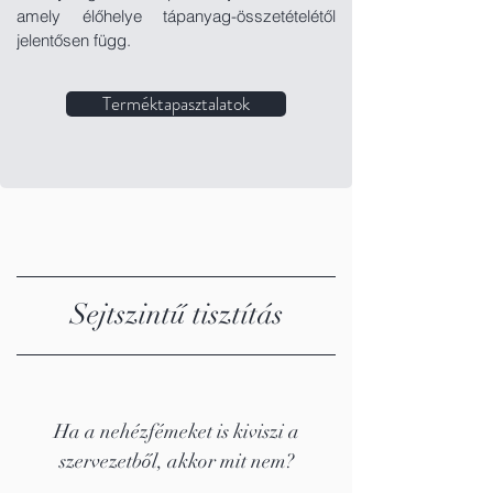
amely élőhelye tápanyag-összetételétől
jelentősen függ.
Terméktapasztalatok
Sejtszintű tisztítás
Ha a nehézfémeket is kiviszi a
szervezetből, akkor mit nem?