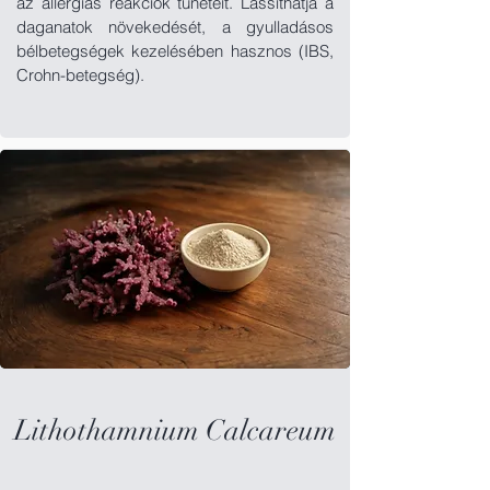
az allergiás reakciók tüneteit. Lassíthatja a
daganatok növekedését, a gyulladásos
bélbetegségek kezelésében hasznos (IBS,
Crohn-betegség).
Lithothamnium Calcareum