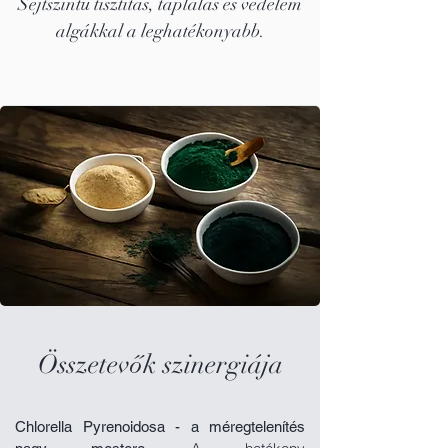
Sejtszintű tisztítás, táplálás és vedelem
algákkal a leghatékonyabb.
Összetevők szinergiája
Chlorella Pyrenoidosa - a méregtelenítés