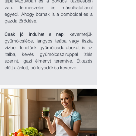
tápanyagukban és a gondos kezelésben
van. Természetes és másolhatatlanul
egyedi. Ahogy bornak is a domboldal és a
gazda törődése.
keverhetjük
Csak jól indulhat a nap:
gyümölcslébe, langyos teába vagy tiszta
vízbe. Tehetünk gyümölcsdarabokat is az
italba, kevés gyümölcssziruppal ízlés
szerint, igazi élményt teremtve. Étkezés
előtt ajánlott,
bő folyadékba keverve.