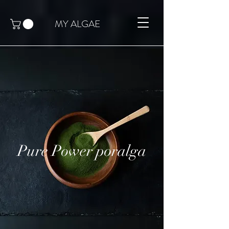
MY ALGAE
Pure Power poralga