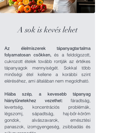
A sok is kevés lehet
Az élelmiszerek tápanyagtartalma
és a feldolgozott,
folyamatosan csökken,
cukrozott ételek tovább rontják az értékes
tápanyagok mennyiségét.
Sokkal több
minőségi étel kellene a korábbi szint
eléréséhez, ami általában nem megoldható.
Hiába szép, a kevesebb tápanyag
fáradtság,
hiánytünetekhez vezethet:
levertség, koncentrációs problémák,
légszomj, sápadtság, haj-bőr-köröm
gondok, alvászavarok, emésztési
panaszok, izomgyengeség, zsibbadás és