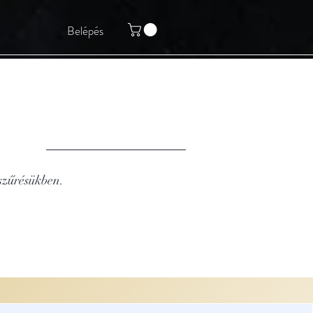
Belépés
 szűrésükben.