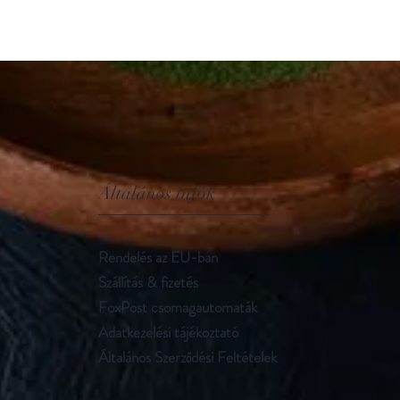
Általános infók
Rendelés az EU-ban
Szállítás & fizetés
FoxPost csomagautomaták
Adatkezelési tájékoztató
Általános Szerződési Feltételek