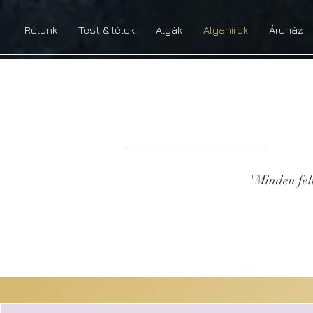
Rólunk
Test & lélek
Algák
Algahírek
Áruház
"Minden felt