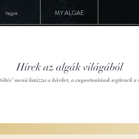
MY ALGAE
Tagok
Algahírek
Hírek az algák világából
öltés" menü listázza a híreket, a csoportosítások segítenek a