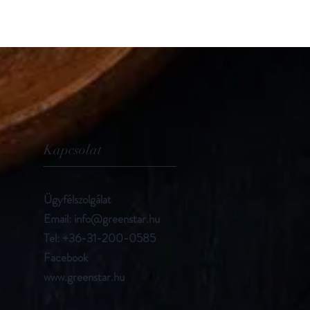
Kapcsolat
Ügyfélszolgálat
Email:
info@greenstar.hu
Tel: +36-31-200-0585
Facebook
www.greenstar.hu