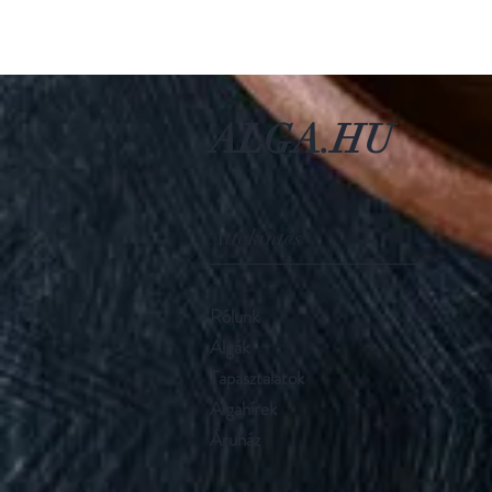
ALGA.HU
Áttekintés
Rólunk
Algák
Tapasztalatok
Algahírek
Áruház