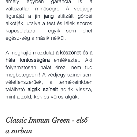
amely egyben garancia is a 
változatlan minőségre. A védjegy 
figuráját a 
jin jang
 stilizált görbéi 
alkotják, utalva a test és lélek szoros 
kapcsolatára - egyik sem lehet 
egész-ség a másik nélkül. 
A meghajló mozdulat 
a köszönet és a 
hála fontosságára
 emlékeztet. Aki 
folyamatosan hálát érez, nem tud 
megbetegedni! A védjegy színei sem 
véletlenszerűek, a termékeinkben 
található 
algák színeit
 adják vissza, 
mint a zöld, kék és vörös algák.
Classic Immun Green - első 
a sorban