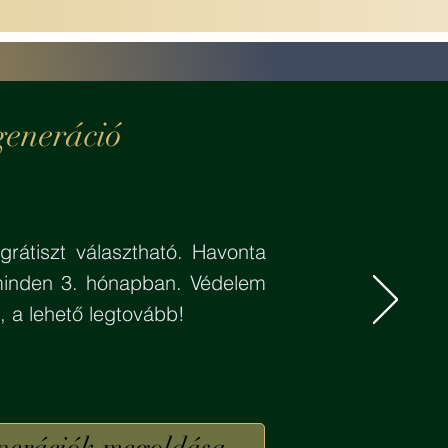
generáció
rátiszt választható. Havonta
 minden 3. hónapban. Védelem
, a lehető legtovább!
nerációk megoldása