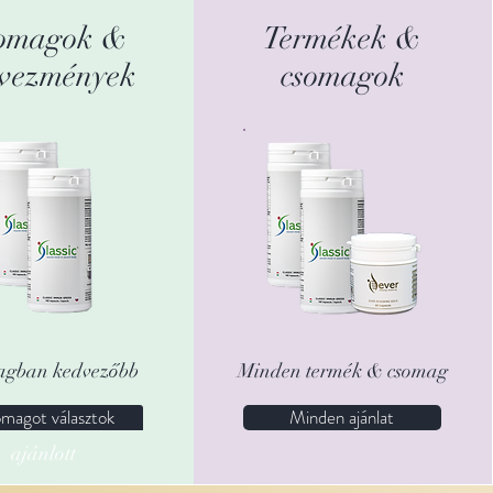
omagok &
Termékek &
vezmények
csomagok
gban kedvezőbb
Minden termék & csomag
magot választok
Minden ajánlat
ajánlott