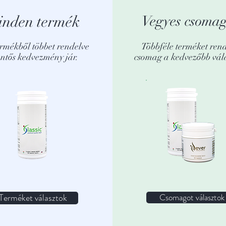
inden termék
Vegyes csoma
rmékből többet rendelve
Többféle terméket ren
entős kedvezmény jár.
csomag a kedvezőbb vála
Terméket választok
Csomagot választok