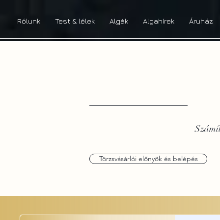
Rólunk
Test & lélek
Algák
Algahírek
Áruház
Számít
Törzsvásárlói előnyök és belépés