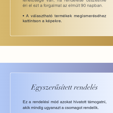
lehetősége van, ha rendelése összesítve
éri el ezt a forgalmat az elmúlt 90 napban.
•
A választható termékek megismeréséhez
kattintson a képekre.
Egyszerűsített rendelés
Ez a rendelési mód azokat hivatott támogatni,
akik mindig ugyanazt a csomagot rendelik.