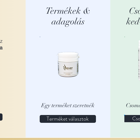
Termékek &
Cs
adagolás
ked
z
a
Egy terméket szeretnék
Csoma
Terméket választok
Cso