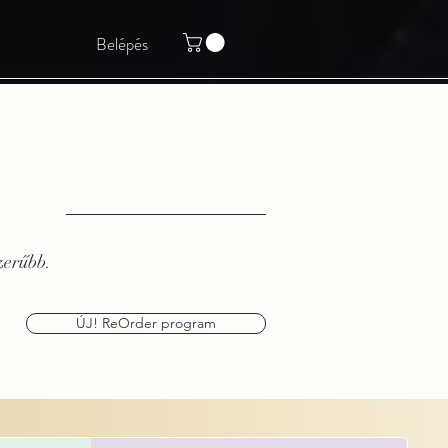
Belépés
zerűbb.
ÚJ! ReOrder program