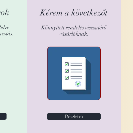
gok
Kérem a következőt
delve
Könnyített rendelés visszatérő
sztás.
vásárlóknak.
Előző rendelése
szállítását pár
kattintással
megismételheti.
Részletek