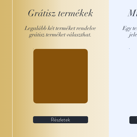
Grátisz termékek
M
Legalább két terméket rendelve
Egy te
grátisz terméket választhat.
jel
Rendelése mellé
ajándék terméket
választhat, akár
többet is.
Részletek