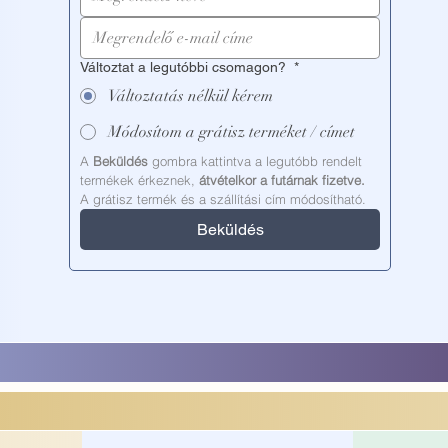
Változtat a legutóbbi csomagon?
*
Változtatás nélkül kérem
Módosítom a grátisz terméket / címet
A 
Beküldés
 gombra kattintva a legutóbb rendelt 
termékek érkeznek, 
átvételkor a futárnak fizetve.
A grátisz termék és a szállítási cím módosítható.
Beküldés