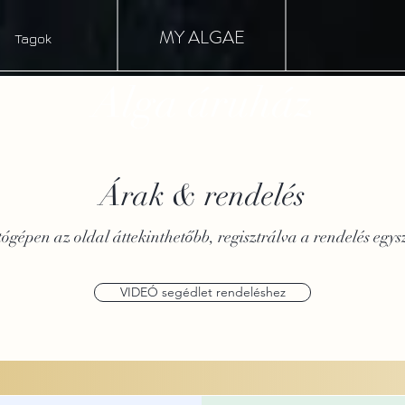
MY ALGAE
Tagok
Alga áruház
Árak & rendelés
ógépen az oldal áttekinthetőbb, regisztrálva a rendelés egys
VIDEÓ segédlet rendeléshez