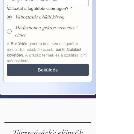
Változtat a legutóbbi csomagon?
*
Változtatás nélkül kérem
Módosítom a grátisz terméket /
címet
A 
Beküldés
 gombra kattintva a legutóbb 
rendelt termékek érkeznek, 
banki átutalást 
követően.
 A grátisz termék és a szállítási cím 
módosítható.
Beküldés
Törzsvásárlói előnyök