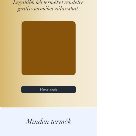
Legalább két terméket rendelve
grátisz terméket választhat.
Részletek
Minden termék