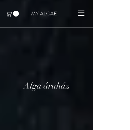
MY ALGAE
Alga áruház