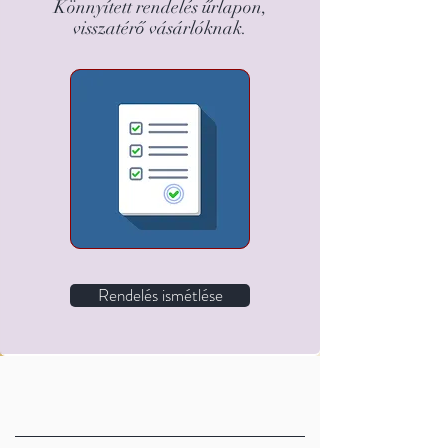
Könnyített rendelés űrlapon,
visszatérő vásárlóknak.
Rendelés ismétlése