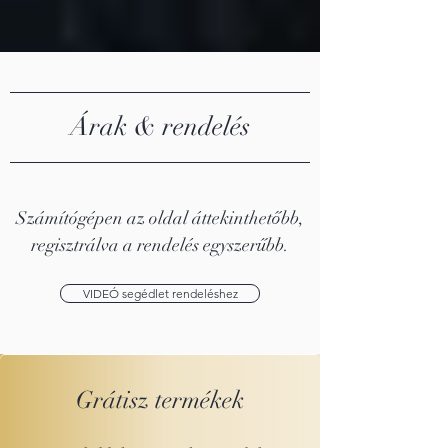
Árak & rendelés
Számítógépen az oldal áttekinthetőbb,
regisztrálva a rendelés egyszerűbb.
VIDEÓ segédlet rendeléshez
Grátisz termékek