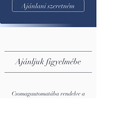
Ajánlani szeretném
Ajánljuk figyelmébe
Csomagautomatába rendelve a
szállítás kedvezőbb, a rendszeres
vásárlás előnnyel jár