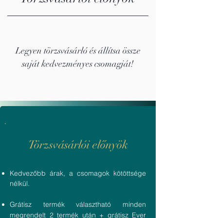
Legyen törzsvásárló és állítsa össze
saját kedvezményes csomagját!
Törzsvásárlói előnyök
Kedvezőbb árak, a csomagok kötöttsége
nélkül.
Grátisz termék választható minden
megrendelt 2 termék után + grátisz Ever