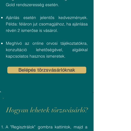
Gold rendszeresség esetén.
Ajánlás esetén jelentős kedvezmények.
Példa: féláron jut csomagjához, ha ajánlása
révén 2 ismerőse is vásárol.
Meghívó az online orvosi tájékoztatókra,
konzultáció lehetőségével, algákkal
kapcsolatos hasznos ismeretek.
Belépés törzsvásárlóknak
Hogyan lehetek törzsvásárló?
A "Regisztrálok" gombra kattintok, majd a