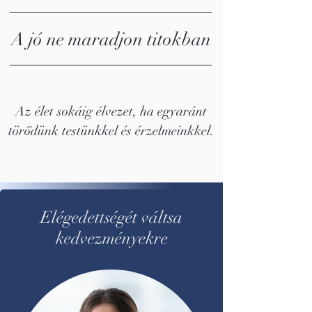
A jó ne maradjon titokban
Az élet sokáig élvezet, ha egyaránt
törődünk testünkkel és érzelmeinkkel.
Elégedettségét váltsa
kedvezményekre