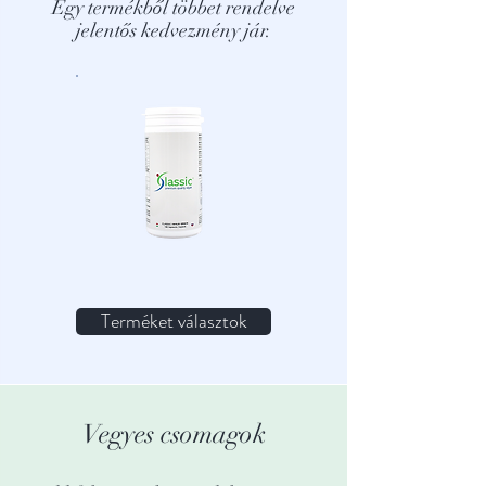
Egy termékből többet rendelve
jelentős kedvezmény jár.
Terméket választok
Vegyes csomagok