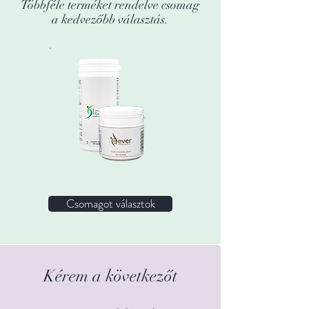
Többféle terméket rendelve csomag
a kedvezőbb választás.
Csomagot választok
Kérem a következőt