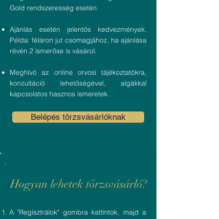
Gold rendszeresség esetén.
Ajánlás esetén jelentős kedvezmények.
Példa: féláron jut csomagjához, ha ajánlása
révén 2 ismerőse is vásárol.
Meghívó az online orvosi tájékoztatókra,
konzultáció lehetőségével, algákkal
kapcsolatos hasznos ismeretek.
Belépés törzsvásárlóknak
Hogyan lehetek törzsvásárló?
A "Regisztrálok" gombra kattintok, majd a