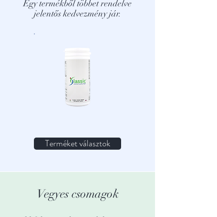
Egy termékből többet rendelve
jelentős kedvezmény jár.
Terméket választok
Vegyes csomagok