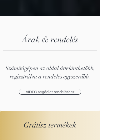
Árak & rendelés
Számítógépen az oldal áttekinthetőbb,
regisztrálva a rendelés egyszerűbb.
VIDEÓ segédlet rendeléshez
Grátisz termékek