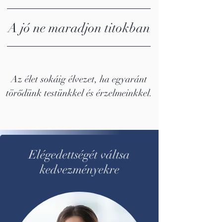
A jó ne maradjon titokban
Az élet sokáig élvezet, ha egyaránt
törődünk testünkkel és érzelmeinkkel.
Elégedettségét váltsa
kedvezményekre