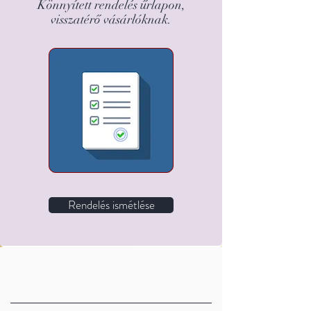
Könnyített rendelés űrlapon,
visszatérő vásárlóknak.
Rendelés ismétlése