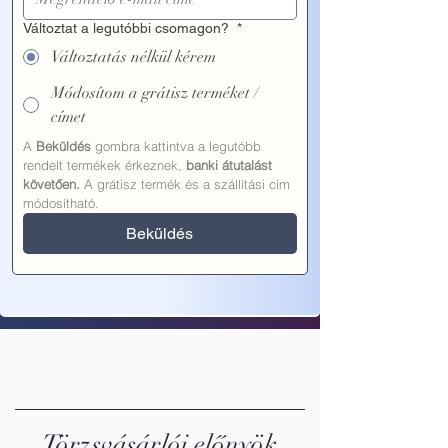
Változtat a legutóbbi csomagon?
*
Változtatás nélkül kérem
Módosítom a grátisz terméket /
címet
A 
Beküldés
 gombra kattintva a legutóbb 
rendelt termékek érkeznek, 
banki átutalást 
követően.
 A grátisz termék és a szállítási cím 
módosítható.
Beküldés
Törzsvásárlói előnyök