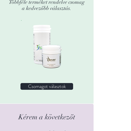
Többféle terméket rendelve csomag
a kedvezőbb választás.
Csomagot választok
Kérem a következőt