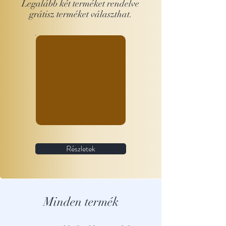
Legalább két terméket rendelve
grátisz terméket választhat.
Részletek
Minden termék