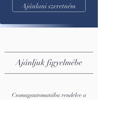
Ajánlani szeretném
Ajánljuk figyelmébe
Csomagautomatába rendelve a
szállítás kedvezőbb, a rendszeres
vásárlás előnnyel jár