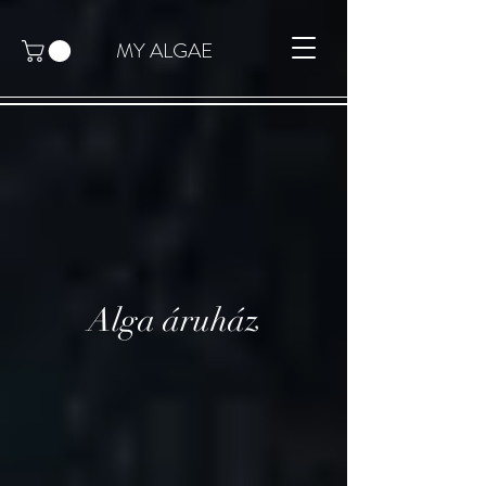
MY ALGAE
Alga áruház