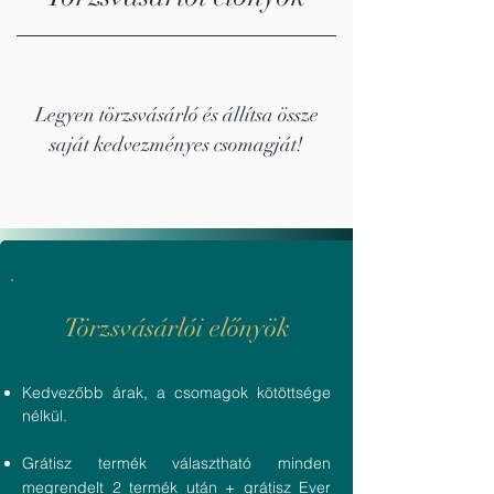
Legyen törzsvásárló és állítsa össze
saját kedvezményes csomagját!
Törzsvásárlói előnyök
Kedvezőbb árak, a csomagok kötöttsége
nélkül.
Grátisz termék választható minden
megrendelt 2 termék után + grátisz Ever