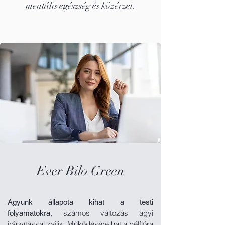
mentális egészség és közérzet.
Ever Bilo Green
Agyunk állapota kihat a testi
számos változás agyi
folyamatokra,
irányítással zajlik. Működésére hat a bélflóra