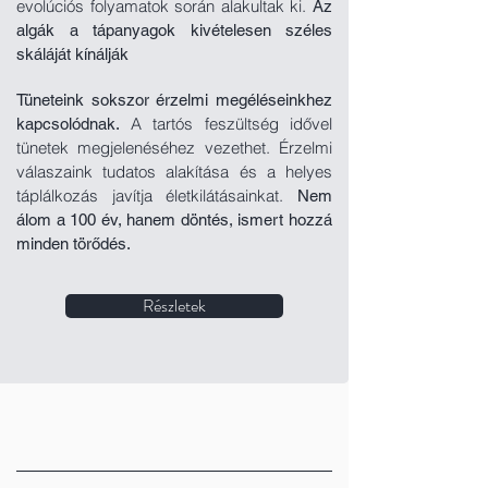
evolúciós folyamatok során alakultak ki.
Az
algák a tápanyagok kivételesen széles
skáláját kínálják
Tüneteink sokszor érzelmi megéléseinkhez
A tartós feszültség idővel
kapcsolódnak.
tünetek megjelenéséhez vezethet. Érzelmi
válaszaink tudatos alakítása és a helyes
táplálkozás javítja életkilátásainkat.
Nem
álom a 100 év, hanem döntés, ismert hozzá
minden törődés.
Részletek