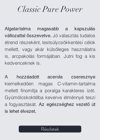
Classic Pure Power
Algatartalma magasabb a kapszulás
Jó választás tudatos
változattal összevetve.
étrend részeként, testsúlycsökkentési célok
mellett, vagy akár külsőleges használatra
is, arcpakolás formájában. Jutni fog a kis
kedvenceknek is.
A hozzáadott acerola cseresznye
kiemelkedően magas C-vitamin-tartalma
mellett finomítja a poralga karakteres ízét.
Gyümölcskoktélba keverve élménnyé teszi
a fogyasztását.
Az egészséghez vezető út
is lehet élvezet.
Részletek