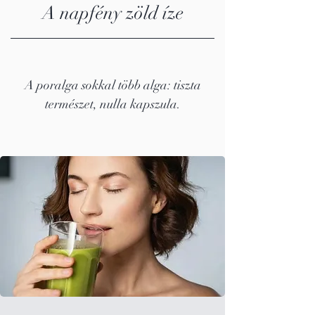
A napfény zöld íze
A poralga sokkal több alga: tiszta
természet, nulla kapszula.