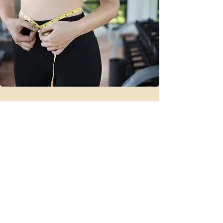
- karcsú alakhoz gyakran
Classic Body Full
a teltségérzeten keresztül vezet az út. A
diétát és a mozgást nem váltja ki, de kiváló
kiegészítője mindkettőnek. Az emésztés
egyensúlya sokszor a másik megoldandó
feladat, ebben is támogat.
Részletek