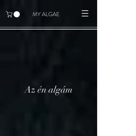
MY ALGAE
Az én algám