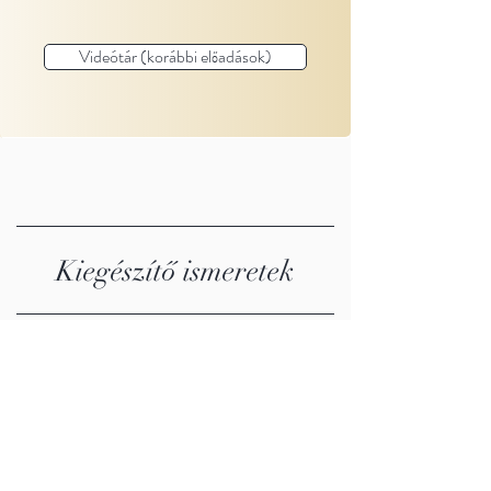
Videótár (korábbi előadások)
Kiegészítő ismeretek
A rövid áttekintésben a nyilakra, vagy
gombokra kattintva léptethet.