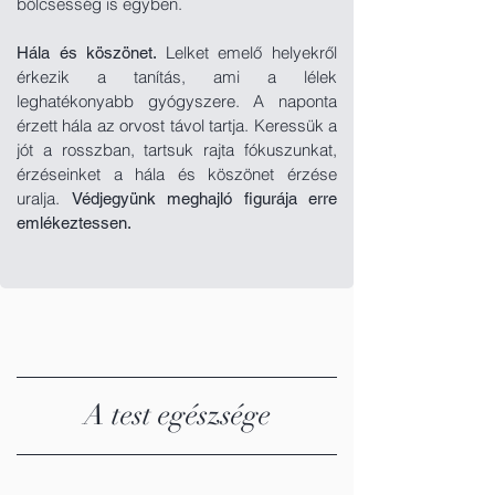
bölcsesség is egyben.
Lelket emelő helyekről
Hála és köszönet.
érkezik a tanítás, ami a lélek
leghatékonyabb gyógyszere. A naponta
érzett hála az orvost távol tartja. Keressük a
jót a rosszban, tartsuk rajta fókuszunkat,
érzéseinket a hála és köszönet érzése
uralja.
Védjegyünk meghajló figurája erre
emlékeztessen.
A test egészsége