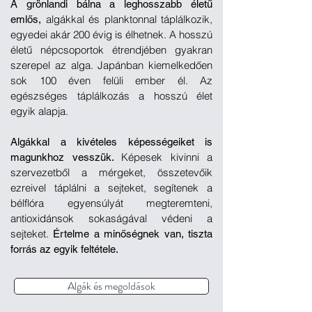
A grönlandi bálna a leghosszabb életű
algákkal és planktonnal táplálkozik,
emlős,
egyedei akár 200 évig is élhetnek. A hosszú
életű népcsoportok étrendjében gyakran
szerepel az alga. Japánban kiemelkedően
sok 100 éven felüli ember él. Az
egészséges táplálkozás a hosszú élet
egyik alapja.
Algákkal a kivételes képességeiket is
Képesek kivinni a
magunkhoz vesszük.
szervezetből a mérgeket, összetevőik
ezreivel táplálni a sejteket, segítenek a
bélflóra egyensúlyát megteremteni,
antioxidánsok sokaságával védeni a
sejteket.
Értelme a minőségnek van, tiszta
forrás az egyik feltétele.
Algák és megoldások