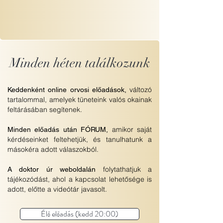
Minden héten találkozunk
változó
Keddenként online orvosi előadások,
tartalommal, amelyek tüneteink valós okainak
feltárásában segítenek.
amikor saját
Minden előadás után FÓRUM,
kérdéseinket feltehetjük, és tanulhatunk a
másokéra adott válaszokból.
folytathatjuk a
A doktor úr weboldalán
tájékozódást, ahol a kapcsolat lehetősége is
adott, előtte a videótár javasolt.
Élő előadás (kedd 20:00)