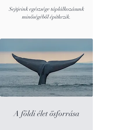
Sejtjeink egészsége táplálkozásunk
minőségéből építkezik.
A földi élet ősforrása