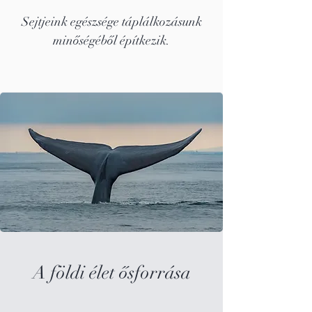
Sejtjeink egészsége táplálkozásunk
minőségéből építkezik.
A földi élet ősforrása