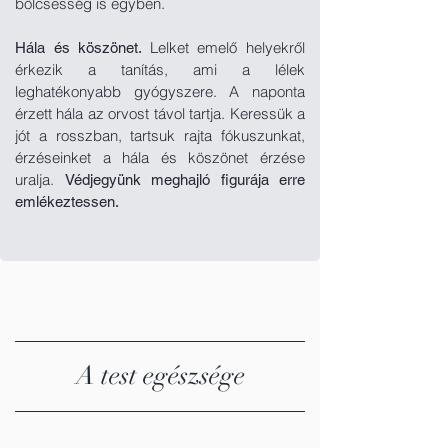
bölcsesség is egyben.
Lelket emelő helyekről
Hála és köszönet.
érkezik a tanítás, ami a lélek
leghatékonyabb gyógyszere. A naponta
érzett hála az orvost távol tartja. Keressük a
jót a rosszban, tartsuk rajta fókuszunkat,
érzéseinket a hála és köszönet érzése
uralja.
Védjegyünk meghajló figurája erre
emlékeztessen.
A test egészsége