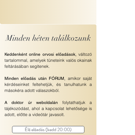
Minden héten találkozunk
változó
Keddenként online orvosi előadások,
tartalommal, amelyek tüneteink valós okainak
feltárásában segítenek.
amikor saját
Minden előadás után FÓRUM,
kérdéseinket feltehetjük, és tanulhatunk a
másokéra adott válaszokból.
folytathatjuk a
A doktor úr weboldalán
tájékozódást, ahol a kapcsolat lehetősége is
adott, előtte a videótár javasolt.
Élő előadás (kedd 20:00)