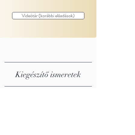
Videótár (korábbi előadások)
Kiegészítő ismeretek
A rövid áttekintésben a nyilakra, vagy
gombokra kattintva léptethet.