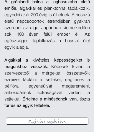
A grönlandi bálna a leghosszabb életű
algákkal és planktonnal táplálkozik,
emlős,
egyedei akár 200 évig is élhetnek. A hosszú
életű népcsoportok étrendjében gyakran
szerepel az alga. Japánban kiemelkedően
sok 100 éven felüli ember él. Az
egészséges táplálkozás a hosszú élet
egyik alapja.
Algákkal a kivételes képességeiket is
Képesek kivinni a
magunkhoz vesszük.
szervezetből a mérgeket, összetevőik
ezreivel táplálni a sejteket, segítenek a
bélflóra egyensúlyát megteremteni,
antioxidánsok sokaságával védeni a
sejteket.
Értelme a minőségnek van, tiszta
forrás az egyik feltétele.
Algák és megoldások